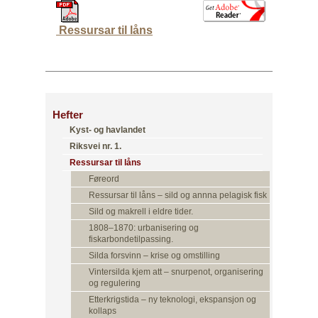
Ressursar til låns
Hefter
Kyst- og havlandet
Riksvei nr. 1.
Ressursar til låns
Føreord
Ressursar til låns – sild og annna pelagisk fisk
Sild og makrell i eldre tider.
1808–1870: urbanisering og
fiskarbondetilpassing.
Silda forsvinn – krise og omstilling
Vintersilda kjem att – snurpenot, organisering
og regulering
Etterkrigstida – ny teknologi, ekspansjon og
kollaps