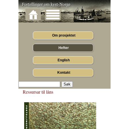
Om prosjektet
Hefter
English
Kontakt
Ressursar til låns