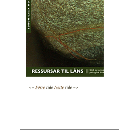
<=
Førre
side
Neste
side =>