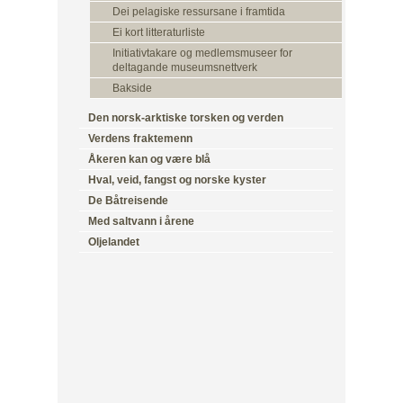
Dei pelagiske ressursane i framtida
Ei kort litteraturliste
Initiativtakare og medlemsmuseer for
deltagande museumsnettverk
Bakside
Den norsk-arktiske torsken og verden
Verdens fraktemenn
Åkeren kan og være blå
Hval, veid, fangst og norske kyster
De Båtreisende
Med saltvann i årene
Oljelandet