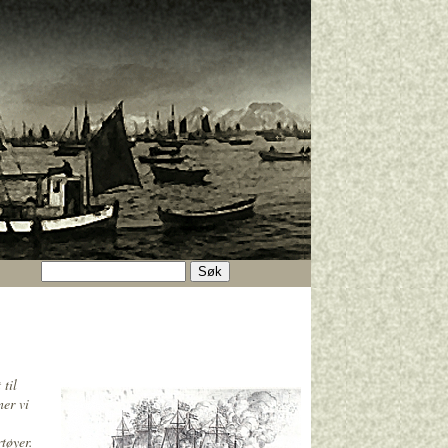
 til
ner vi
rtøyer.