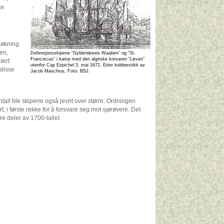
en
r økning
gen,
Defensjonsskipene ”Gyldenløwes Waaben” og ”St.
Franciscus” i kamp med den algirske korsaren ”Løven”
vært
utenfor Cap Espichel 3. mai 1672. Etter kobberstikk av
 disse
Jacob Maschius, Foto: BSJ.
antall ble skipene også jevnt over større. Ordningen
, i første rekke for å forsvare seg mot sjørøvere. Det
e deler av 1700-tallet.