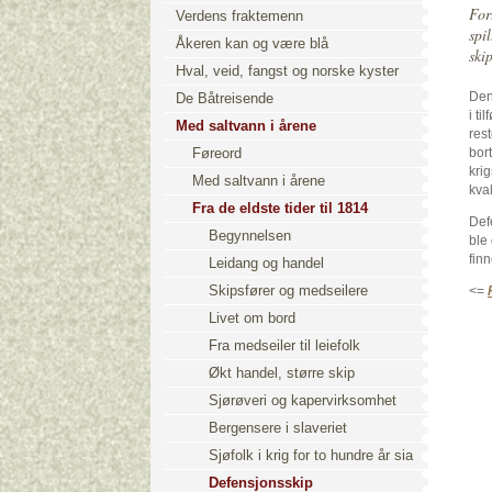
For
Verdens fraktemenn
spil
Åkeren kan og være blå
skip
Hval, veid, fangst og norske kyster
Den
De Båtreisende
i ti
Med saltvann i årene
res
Føreord
bort
kri
Med saltvann i årene
kval
Fra de eldste tider til 1814
Defe
Begynnelsen
ble
fin
Leidang og handel
Skipsfører og medseilere
<=
Livet om bord
Fra medseiler til leiefolk
Økt handel, større skip
Sjørøveri og kapervirksomhet
Bergensere i slaveriet
Sjøfolk i krig for to hundre år sia
Defensjonsskip