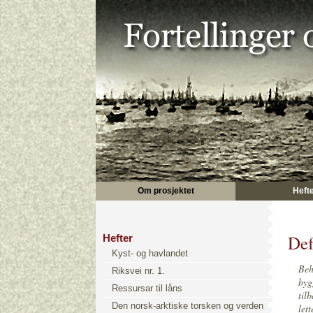
Om prosjektet
Heft
Def
Hefter
Kyst- og havlandet
Beho
Riksvei nr. 1.
byg
Ressursar til låns
til
Den norsk-arktiske torsken og verden
let