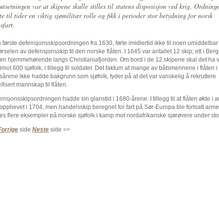
utsetningen var at skipene skulle stilles til statens disposisjon ved krig. Ordning
te til tider en viktig sjømilitær rolle og fikk i perioder stor betydning for norsk
sfart.
 første defensjonsskipsordningen fra 1630, førte imidlertid ikke til noen umiddelba
lførselen av defensjonsskip til den norske flåten. I 1645 var antallet 12 skip; ett i Ber
ten hjemmehørende langs Christianiafjorden. Om bord i de 12 skipene skal det ha 
imot 600 sjøfolk, i tillegg til soldater. Det faktum at mange av båtsmennene i flåten i
gsårene ikke hadde bakgrunn som sjøfolk, tyder på at det var vanskelig å rekruttere
ifisert mannskap til flåten.
nsjonsskipsordningen hadde sin glanstid i 1680-årene. I tillegg til at flåten økte i 
 opphevet i 1704, men handelsskip beregnet for fart på Sør-Europa ble fortsatt armert
nes flere eksempler på norske sjøfolk i kamp mot nordafrikanske sjørøvere under stor
Forrige
side
Neste
side =>