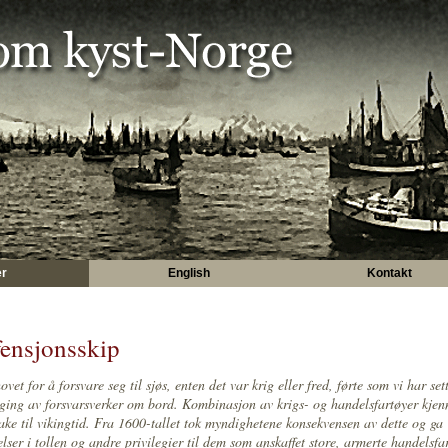
er
English
Kontakt
ensjonsskip
vet for å forsvare seg til sjøs, enten det var krig eller fred, førte som vi har sett
ging av forsvarsverker om bord. Kombinasjon av krigs- og handelsfartøyer kjen
bake til vikingtid. Fra 1600-tallet tok myndighetene konsekvensen av dette og ga
telser i tollen og andre privilegier til dem som anskaffet store, armerte handelsfa