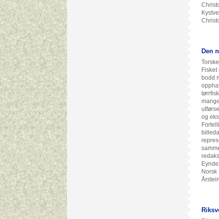
Christ
Kystve
Christ
Den n
Torskef
Fisket
bodd m
opphav
tørrfis
mange 
utførs
og eks
Fortel
billed
repres
sammen
redaks
Eynden
Norsk 
Årstei
Riksv