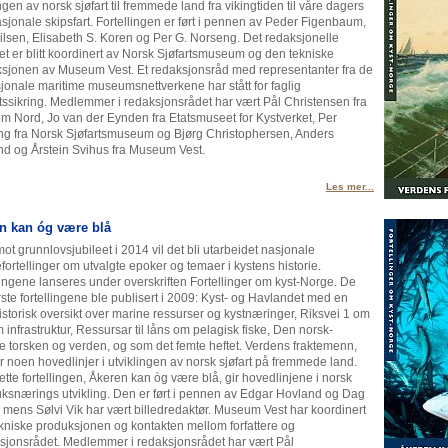
ngen av norsk sjøfart til fremmede land fra vikingtiden til våre dagers
asjonale skipsfart. Fortellingen er ført i pennen av Peder Figenbaum,
ilsen, Elisabeth S. Koren og Per G. Norseng. Det redaksjonelle
et er blitt koordinert av Norsk Sjøfartsmuseum og den tekniske
sjonen av Museum Vest. Et redaksjonsråd med representanter fra de
sjonale maritime museumsnettverkene har stått for faglig
etssikring. Medlemmer i redaksjonsrådet har vært Pål Christensen fra
 Nord, Jo van der Eynden fra Etatsmuseet for Kystverket, Per
g fra Norsk Sjøfartsmuseum og Bjørg Christophersen, Anders
d og Årstein Svihus fra Museum Vest.
Les mer...
n kan óg være blå
ot grunnlovsjubileet i 2014 vil det bli utarbeidet nasjonale
ortellinger om utvalgte epoker og temaer i kystens historie.
lingene lanseres under overskriften Fortellinger om kyst-Norge. De
rste fortellingene ble publisert i 2009: Kyst- og Havlandet med en
istorisk oversikt over marine ressurser og kystnæringer, Riksvei 1 om
m infrastruktur, Ressursar til låns om pelagisk fiske, Den norsk-
ke torsken og verden, og som det femte heftet. Verdens fraktemenn,
r noen hovedlinjer i utviklingen av norsk sjøfart på fremmede land.
ette fortellingen, Åkeren kan òg være blå, gir hovedlinjene i norsk
ksnærings utvikling. Den er ført i pennen av Edgar Hovland og Dag
, mens Sølvi Vik har vært billedredaktør. Museum Vest har koordinert
kniske produksjonen og kontakten mellom forfattere og
jonsrådet. Medlemmer i redaksjonsrådet har vært Pål