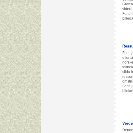
Grense
videre
Fortel
billeda
Ressur
Fortelj
etter 
norske
teknol
silda 
ressur
omstil
Fortel
bileta
Verde
Denne 