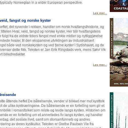
 typically Norwegian in a wider European perspective.
Les mer...
 veid, fangst og norske kyster
heftet, det syvende i rekken, handler om norsk hvalfangsthistorie, og
t tittelen Hval, veid, fangst og norske kyster. Her blir hvalfangstens
e fulgt fra de eldste tiders fangst med enkle midler og nyttiggjørelse
andede hvaler, til den ekspansive utviklingen av industrialisert
ngst både ved norskekysten og ved fjerne kyster i Sydishavet, og de
venser dette fikk. Teksten er Jan Erik Ringstads verk, mens Sølvi Vik
rt billedredaktør.
Les mer...
treisende
tte åttende heftet De båtreisende, vender vi blikket mer mot kystfolk
t de ulike kystnæringene. De båtreisende er en fortelling som gir et
 innblikk i romanifolket som reiste og levde langs kysten. Historien om
sende er en fortelling om et annerledes liv langs kysten, og handler
rdag, det sosiale livet, samt om storsamfunnets og andres
dering av deres kystkultur. Teksten er Grethe Paulsen Vie fra