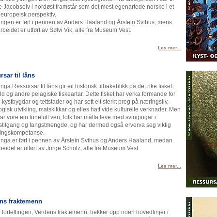
 Jacobselv i nordøst framstår som det mest egenartede norske i et
 europeisk perspektiv.
lingen er ført i pennen av Anders Haaland og Årstein Svihus, mens
rbeidet er utført av Sølvi Vik, alle fra Museum Vest.
Les mer...
sar til låns
inga Ressursar til låns gir eit historisk tilbakeblikk på det rike fisket
sild og andre pelagiske fiskeartar. Dette fisket har verka formande for
 kystbygdar og tettstader og har sett eit sterkt preg på næringsliv,
ogisk utvikling, matskikkar og elles hatt vide kulturelle verknader. Men
har vore ein lunefull ven, folk har måtta leve med svingingar i
stilgang og fangstmengde, og har dermed også erverva seg viktig
lingskompetanse.
jinga er ført i pennen av Årstein Svihus og Anders Haaland, medan
rbeidet er utført av Jorge Scholz, alle frå Museum Vest.
Les mer...
ns fraktemenn
fortellingen, Verdens fraktemenn, trekker opp noen hovedlinjer i