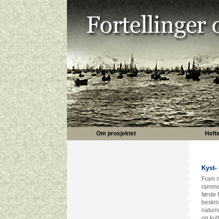
Om prosjektet
Heft
Kyst-
Fram m
rammef
første
beskri
naturr
og kult