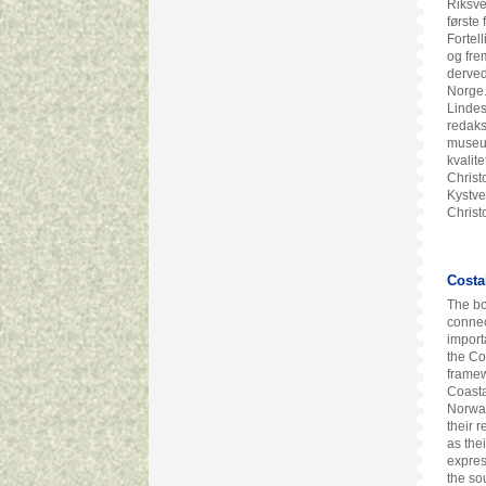
Riksve
første
Fortel
og fre
derved
Norge.
Lindes
redaks
museum
kvalit
Christ
Kystve
Christ
Costa
The bo
connec
import
the Co
framew
Coasta
Norway
their 
as the
expres
the so