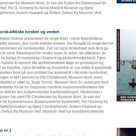
ophersen fra Museum Nord, Jo van der Eyden fra Etatsmuseet for
rket, Per G. Norseng fra Norsk Maritimt Museum og Bjørg
ophersen, Anders Haaland og Årstein Svihus fra Museum Vest.
orsk-arktiske torsken og verden
iskets historie presenterer de lange linjer i norsk fiskerihistorie.
 etter skreien, den norsk-arktiske torsken, har foregått så lenge det har
ennesker på norskekysten. Det var også torskefisket som først ga
 til norsk fiskeeksport for nesten tusen år siden, da utførselen av
k fra Norge til markedene i England og på kontinentet tok til. Først
hundre år seinere fikk tørrfiskhandelen følge av produksjon og
el av klippfisk, mens ferskfisk og frossenfisk er nye måter å bearbeide
portere torsk på som primært har kommet til i det siste hundreåret.
lingen er ført i pennen av Pål Christensen, Museum Nord, mens
arbeidet er utført av Jorge Scholz, Museum Vest. En redaksjon med
entanter fra de tre nasjonale maritime museumsnettverkene har
 stått for den kulturhistoriske kvalitetssikringen. Medlemmer i
jonen har vært Pål Christensen fra Museum Nord, Jo van der
 fra Kystverkmusea (Etatsmuseet for Kystverket), Per Norseng fra
Sjøfartsmuseum og Bjørg Christophersen, Anders Haaland og
n Svihus fra Museum Vest. Museum Vest har koordinert arbeidet.
ei nr 1