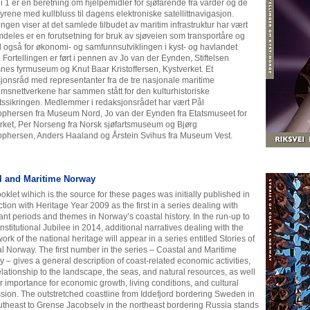
i 1 er en beretning om hjelpemidler for sjøfarende fra varder og de
 fyrene med kullbluss til dagens elektroniske satellittnavigasjon.
lingen viser at det samlede tilbudet av maritim infrastruktur har vært
mdeles er en forutsetning for bruk av sjøveien som transportåre og
 også for økonomi- og samfunnsutviklingen i kyst- og havlandet
 Fortellingen er ført i pennen av Jo van der Eynden, Stiftelsen
nes fyrmuseum og Knut Baar Kristoffersen, Kystverket. Et
jonsråd med representanter fra de tre nasjonale maritime
snettverkene har sammen stått for den kulturhistoriske
etssikringen. Medlemmer i redaksjonsrådet har vært Pål
ophersen fra Museum Nord, Jo van der Eynden fra Etatsmuseet for
rket, Per Norseng fra Norsk sjøfartsmuseum og Bjørg
ophersen, Anders Haaland og Årstein Svihus fra Museum Vest.
l and Maritime Norway
oklet wihich is the source for these pages was initially published in
tion with Heritage Year 2009 as the first in a series dealing with
ant periods and themes in Norway’s coastal history. In the run-up to
nstitutional Jubilee in 2014, additional narratives dealing with the
ork of the national heritage will appear in a series entitled Stories of
l Norway. The first number in the series – Coastal and Maritime
 – gives a general description of coast-related economic activities,
relationship to the landscape, the seas, and natural resources, as well
ir importance for economic growth, living conditions, and cultural
sion. The outstretched coastline from Iddefjord bordering Sweden in
utheast to Grense Jacobselv in the northeast bordering Russia stands