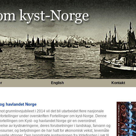
er
English
Kontakt
 og havlandet Norge
ot grunnlovsjubileet i 2014 vil det bli utarbeidet flere nasjonale
ortellinger under overskriften Fortellinger om kyst-Norge. Denne
 fortellingen om Kyst- og havlandet Norge gir en overordnet
velse av kystnæringene, deres forutsetninger i landskap, farvann og
essurser, og betydningen de har hatt for økonomisk vekst, levemåte
urelle ytringer. Den langstrakte kystregionen fra Iddefjorden i sør til