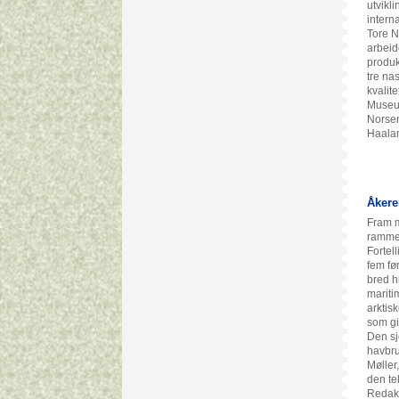
utvikli
intern
Tore N
arbeid
produk
tre na
kvalit
Museum
Norsen
Haalan
Åkere
Fram m
rammef
Fortel
fem fø
bred h
mariti
arktis
som gi
Den sj
havbru
Møller
den te
Redaks