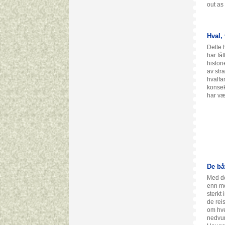
out as
Hval,
Dette 
har fåt
histori
av str
hvalfa
konsek
har væ
De bå
Med de
enn mo
sterkt
de rei
om hve
nedvur