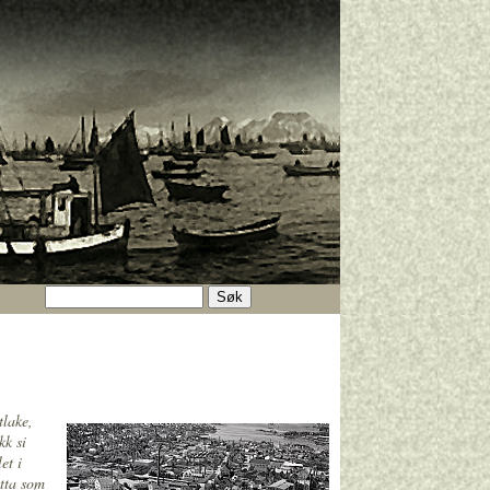
tlake,
kk si
et i
ytta som