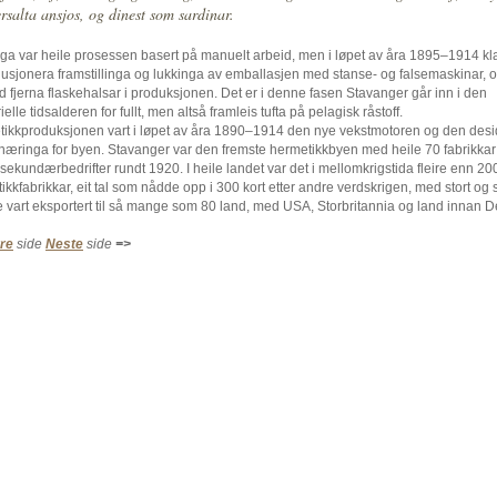
rsalta ansjos, og dinest som sardinar.
inga var heile prosessen basert på manuelt arbeid, men i løpet av åra 1895–1914 kla
lusjonera framstillinga og lukkinga av emballasjen med stanse- og falsemaskinar, 
 fjerna flaskehalsar i produksjonen. Det er i denne fasen Stavanger går inn i den
ielle tidsalderen for fullt, men altså framleis tufta på pelagisk råstoff.
ikkproduksjonen vart i løpet av åra 1890–1914 den nye vekstmotoren og den desi
æringa for byen. Stavanger var den fremste hermetikkbyen med heile 70 fabrikkar
 sekundærbedrifter rundt 1920. I heile landet var det i mellomkrigstida fleire enn 20
ikkfabrikkar, eit tal som nådde opp i 300 kort etter andre verdskrigen, med stort og 
 vart eksportert til så mange som 80 land, med USA, Storbritannia og land innan De
re
side
Neste
side
=>