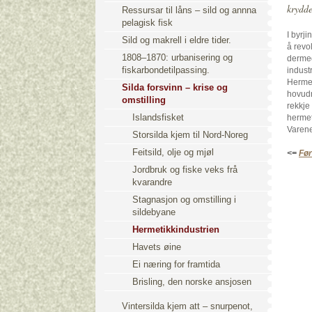
krydde
Ressursar til låns – sild og annna
pelagisk fisk
I byrj
Sild og makrell i eldre tider.
å revo
1808–1870: urbanisering og
dermed
fiskarbondetilpassing.
industr
Hermet
Silda forsvinn – krise og
hovudn
omstilling
rekkje
Islandsfisket
hermet
Varene
Storsilda kjem til Nord-Noreg
Feitsild, olje og mjøl
<=
Før
Jordbruk og fiske veks frå
kvarandre
Stagnasjon og omstilling i
sildebyane
Hermetikkindustrien
Havets øine
Ei næring for framtida
Brisling, den norske ansjosen
Vintersilda kjem att – snurpenot,