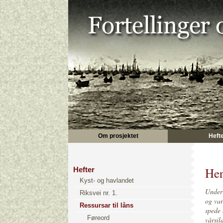
Om prosjektet
Heft
Her
Hefter
Kyst- og havlandet
Under 
Riksvei nr. 1.
og var
Ressursar til låns
spede 
Føreord
vårsil