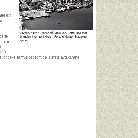
rte ein
og
Stavanger 1952. Pipene frå fabrikkane løftar seg mot
derte
himmelen i hermetikkbyen. Foto: Widerøe. Stavanger
Byarkiv.
 og ei
0
smått.
t britiske samveldet som dei største avtakarane.