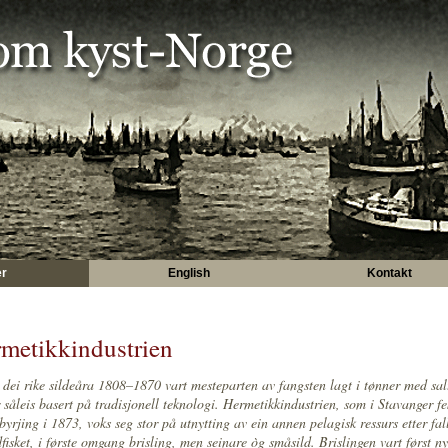
er
English
Kontakt
metikkindustrien
dei rike sildeåra 1808–1870 vart mesteparten av fangsten lagt i tønner med sal
 såleis basert på tradisjonell teknologi. Hermetikkindustrien, som i Stavanger fe
byrjing i 1873, voks seg stor på utnytting av ein annen pelagisk ressurs etter fall
dfisket, i første omgang brisling, men seinare òg småsild. Brislingen vart først n